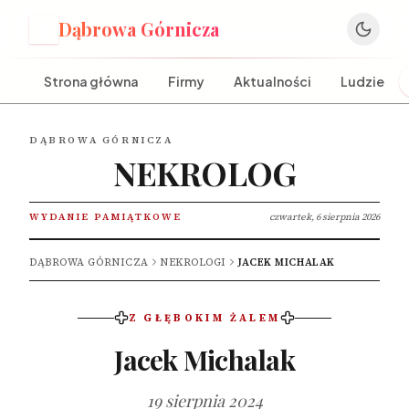
Dąbrowa Górnicza
D
Strona główna
Firmy
Aktualności
Ludzie
DĄBROWA GÓRNICZA
NEKROLOG
WYDANIE PAMIĄTKOWE
czwartek, 6 sierpnia 2026
DĄBROWA GÓRNICZA
NEKROLOGI
JACEK MICHALAK
Z GŁĘBOKIM ŻALEM
Jacek Michalak
19 sierpnia 2024