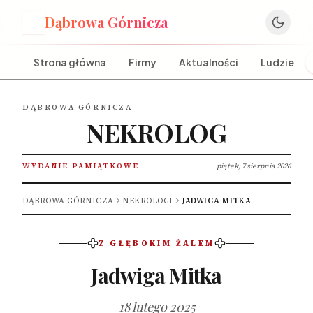
Dąbrowa Górnicza
D
Strona główna
Firmy
Aktualności
Ludzie
DĄBROWA GÓRNICZA
NEKROLOG
WYDANIE PAMIĄTKOWE
piątek, 7 sierpnia 2026
DĄBROWA GÓRNICZA
NEKROLOGI
JADWIGA MITKA
Z GŁĘBOKIM ŻALEM
Jadwiga Mitka
18 lutego 2025