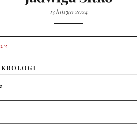
13 lutego 2024
PL
EKROLOGI
z