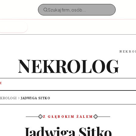
Nekrologi
NEKRO
NEKROLOG
E
KROLOGI
JADWIGA SITKO
Z GŁĘBOKIM ŻALEM
Jadwiga Sitko