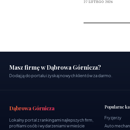
27 LUTEGO 2026
Masz firmę w Dąbrowa Górnicza?
Dodaj ją do portalu i zyskaj nowych klientów za darmo.
Popularne ka
Dąbrowa Górnicza
Fryzjerzy
Lokalny portal z rankingami najlepszych firm,
profilami osób i wydarzeniami w mieście
Auto mechan