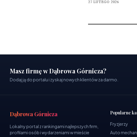
27 LUTEGO 2026
Masz firmę w Dąbrowa Górnicza?
Dodaj ją do portalu i zyskaj nowych klientów za darmo.
Popularne ka
Dąbrowa Górnicza
Fryzjerzy
Lokalny portal z rankingami najlepszych firm,
profilami osób i wydarzeniami w mieście
Auto mechan