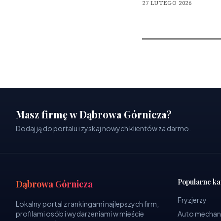
27 LUTEGO 2026
Masz firmę w Dąbrowa Górnicza?
Dodaj ją do portalu i zyskaj nowych klientów za darmo.
Popularne ka
Dąbrowa Górnicza
Fryzjerzy
Lokalny portal z rankingami najlepszych firm,
profilami osób i wydarzeniami w mieście
Auto mechan