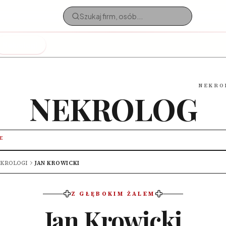
Nekrologi
NEKRO
NEKROLOG
E
KROLOGI
JAN KROWICKI
Z GŁĘBOKIM ŻALEM
Jan Krowicki