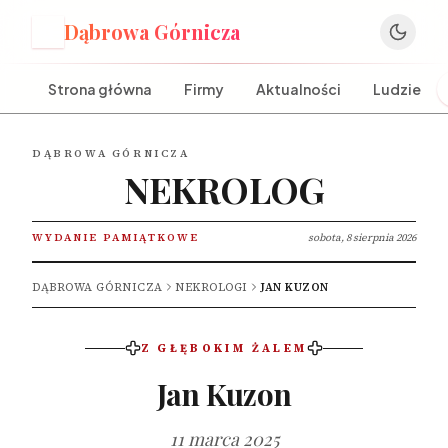
Dąbrowa Górnicza
D
Strona główna
Firmy
Aktualności
Ludzie
DĄBROWA GÓRNICZA
NEKROLOG
WYDANIE PAMIĄTKOWE
sobota, 8 sierpnia 2026
DĄBROWA GÓRNICZA
NEKROLOGI
JAN KUZON
Z GŁĘBOKIM ŻALEM
Jan Kuzon
11 marca 2025