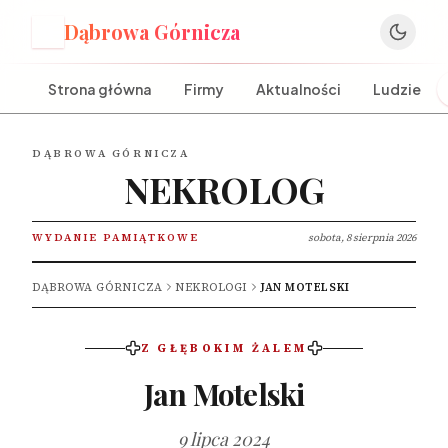
Dąbrowa Górnicza
D
Strona główna
Firmy
Aktualności
Ludzie
DĄBROWA GÓRNICZA
NEKROLOG
WYDANIE PAMIĄTKOWE
sobota, 8 sierpnia 2026
DĄBROWA GÓRNICZA
NEKROLOGI
JAN MOTELSKI
Z GŁĘBOKIM ŻALEM
Jan Motelski
9 lipca 2024