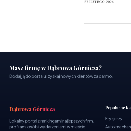
27 LUTEGO 2026
Masz firmę w Dąbrowa Górnicza?
Dodaj ją do portalu i zyskaj nowych klientów za darmo.
Popularne ka
Dąbrowa Górnicza
Fryzjerzy
Lokalny portal z rankingami najlepszych firm,
profilami osób i wydarzeniami w mieście
Auto mechan