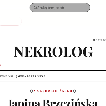
Nekrologi
NEKRO
NEKROLOG
E
KROLOGI
JANINA BRZEZIŃSKA
Z GŁĘBOKIM ŻALEM
Janina Brzezińska