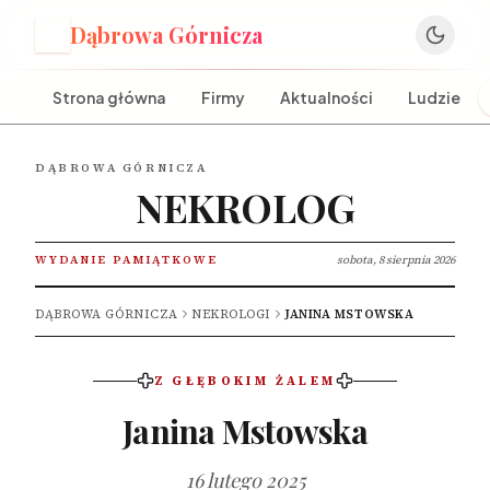
Dąbrowa Górnicza
D
Strona główna
Firmy
Aktualności
Ludzie
DĄBROWA GÓRNICZA
NEKROLOG
WYDANIE PAMIĄTKOWE
sobota, 8 sierpnia 2026
DĄBROWA GÓRNICZA
NEKROLOGI
JANINA MSTOWSKA
Z GŁĘBOKIM ŻALEM
Janina Mstowska
16 lutego 2025