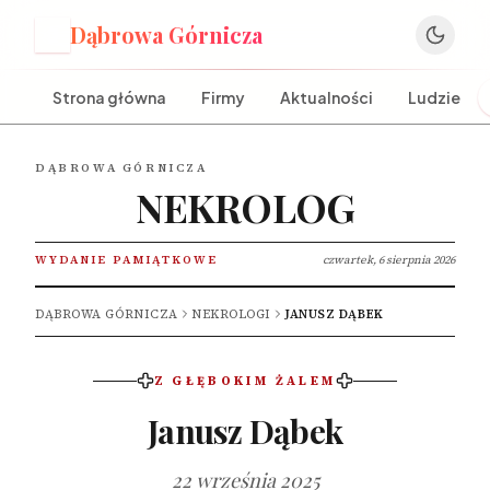
Dąbrowa Górnicza
D
Strona główna
Firmy
Aktualności
Ludzie
DĄBROWA GÓRNICZA
NEKROLOG
WYDANIE PAMIĄTKOWE
czwartek, 6 sierpnia 2026
DĄBROWA GÓRNICZA
NEKROLOGI
JANUSZ DĄBEK
Z GŁĘBOKIM ŻALEM
Janusz Dąbek
22 września 2025