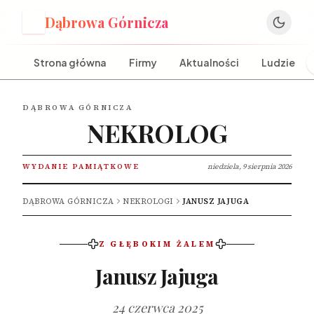
Dąbrowa Górnicza
D
Strona główna
Firmy
Aktualności
Ludzie
DĄBROWA GÓRNICZA
NEKROLOG
WYDANIE PAMIĄTKOWE
niedziela, 9 sierpnia 2026
DĄBROWA GÓRNICZA
NEKROLOGI
JANUSZ JAJUGA
Z GŁĘBOKIM ŻALEM
Janusz Jajuga
24 czerwca 2025