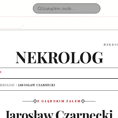
Nekrologi
NEKRO
NEKROLOG
E
KROLOGI
JAROSŁAW CZARNECKI
Z GŁĘBOKIM ŻALEM
Jarosław Czarnecki