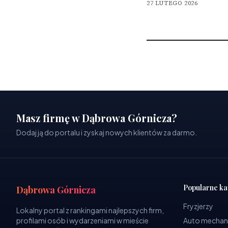
27 LUTEGO 2026
Masz firmę w Dąbrowa Górnicza?
Dodaj ją do portalu i zyskaj nowych klientów za darmo.
Popularne ka
Dąbrowa Górnicza
Fryzjerzy
Lokalny portal z rankingami najlepszych firm,
profilami osób i wydarzeniami w mieście
Auto mechan