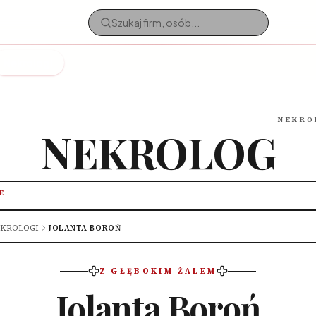
Nekrologi
NEKRO
NEKROLOG
E
KROLOGI
JOLANTA BOROŃ
Z GŁĘBOKIM ŻALEM
Jolanta Boroń