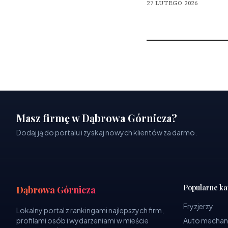
27 LUTEGO 2026
Masz firmę w Dąbrowa Górnicza?
Dodaj ją do portalu i zyskaj nowych klientów za darmo.
Popularne ka
Dąbrowa Górnicza
Fryzjerzy
Lokalny portal z rankingami najlepszych firm,
profilami osób i wydarzeniami w mieście
Auto mechan