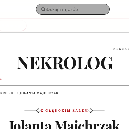
Nekrologi
NEKRO
NEKROLOG
E
KROLOGI
JOLANTA MAJCHRZAK
Z GŁĘBOKIM ŻALEM
Jolanta Majchrzak