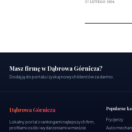
27 LUTEGO 2026
Masz firmę w Dąbrowa Górnicza?
Dodaj ją do portalu i zyskaj nowych klientów za darmo.
Popularne ka
Dąbrowa Górnicza
Fryzjerzy
Lokalny portal z rankingami najlepszych firm,
profilami osób i wydarzeniami w mieście
Auto mechan