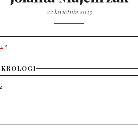
22 kwietnia 2025
PL
EKROLOGI
z