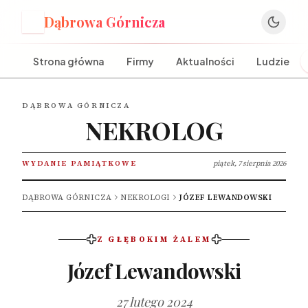
Dąbrowa Górnicza
D
Strona główna
Firmy
Aktualności
Ludzie
DĄBROWA GÓRNICZA
NEKROLOG
WYDANIE PAMIĄTKOWE
piątek, 7 sierpnia 2026
DĄBROWA GÓRNICZA
NEKROLOGI
JÓZEF LEWANDOWSKI
Z GŁĘBOKIM ŻALEM
Józef Lewandowski
27 lutego 2024