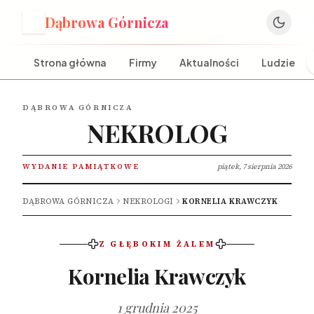
Dąbrowa Górnicza
D
Strona główna
Firmy
Aktualności
Ludzie
DĄBROWA GÓRNICZA
NEKROLOG
WYDANIE PAMIĄTKOWE
piątek, 7 sierpnia 2026
DĄBROWA GÓRNICZA
NEKROLOGI
KORNELIA KRAWCZYK
Z GŁĘBOKIM ŻALEM
Kornelia Krawczyk
1 grudnia 2025