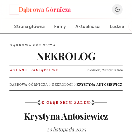
Dąbrowa Górnicza
D
Strona główna
Firmy
Aktualności
Ludzie
DĄBROWA GÓRNICZA
NEKROLOG
WYDANIE PAMIĄTKOWE
niedziela, 9 sierpnia 2026
DĄBROWA GÓRNICZA
NEKROLOGI
KRYSTYNA ANTOSIEWICZ
Z GŁĘBOKIM ŻALEM
Krystyna Antosiewicz
29 listopada 2025