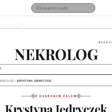
Nekrologi
NEKRO
NEKROLOG
E
KROLOGI
KRYSTYNA JĘDRYCZEK
Z GŁĘBOKIM ŻALEM
Krystyna Jędryczek