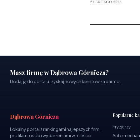
27 LUTEGO 2026
Masz firmę w Dąbrowa Górnicza?
Dodaj ją do portalu i zyskaj nowych klientów za darmo.
Popularne ka
Dąbrowa Górnicza
Fryzjerzy
Lokalny portal z rankingami najlepszych firm,
profilami osób i wydarzeniami w mieście
Auto mechan