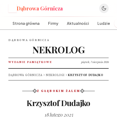
Dąbrowa Górnicza
D
Strona główna
Firmy
Aktualności
Ludzie
DĄBROWA GÓRNICZA
NEKROLOG
WYDANIE PAMIĄTKOWE
piątek, 7 sierpnia 2026
DĄBROWA GÓRNICZA
NEKROLOGI
KRZYSZTOF DUDAJKO
Z GŁĘBOKIM ŻALEM
Krzysztof Dudajko
18 lutego 2025