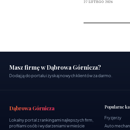
27 LUTEGO 2026
Masz firmę w Dąbrowa Górnicza?
Dodaj ją do portalu i zyskaj nowych klientów za darmo.
Popularne ka
Dąbrowa Górnicza
Fryzjerzy
Lokalny portal z rankingami najlepszych firm,
profilami osób i wydarzeniami w mieście
Auto mechan