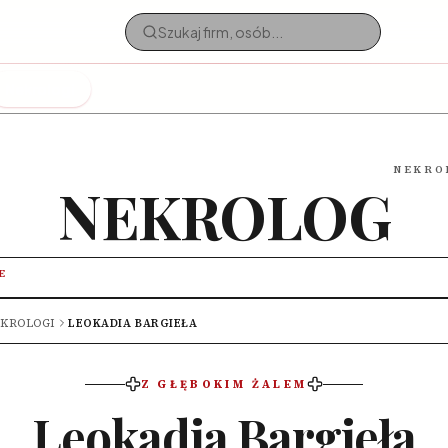
Nekrologi
NEKRO
NEKROLOG
E
KROLOGI
LEOKADIA BARGIEŁA
Z GŁĘBOKIM ŻALEM
Leokadia Bargieła