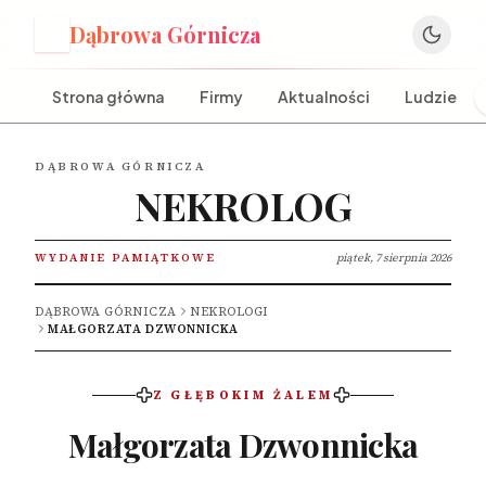
Dąbrowa Górnicza
D
Strona główna
Firmy
Aktualności
Ludzie
DĄBROWA GÓRNICZA
NEKROLOG
WYDANIE PAMIĄTKOWE
piątek, 7 sierpnia 2026
DĄBROWA GÓRNICZA
NEKROLOGI
MAŁGORZATA DZWONNICKA
Z GŁĘBOKIM ŻALEM
Małgorzata Dzwonnicka