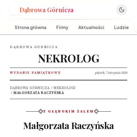
Dąbrowa Górnicza
D
Strona główna
Firmy
Aktualności
Ludzie
DĄBROWA GÓRNICZA
NEKROLOG
WYDANIE PAMIĄTKOWE
piątek, 7 sierpnia 2026
DĄBROWA GÓRNICZA
NEKROLOGI
MAŁGORZATA RACZYŃSKA
Z GŁĘBOKIM ŻALEM
Małgorzata Raczyńska