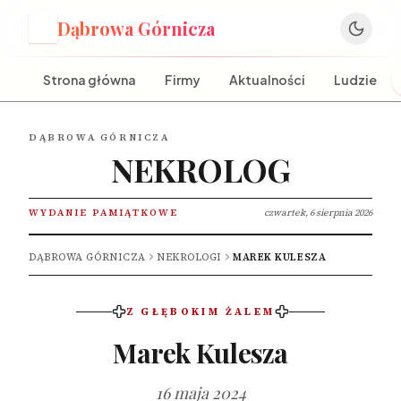
Dąbrowa Górnicza
D
Strona główna
Firmy
Aktualności
Ludzie
DĄBROWA GÓRNICZA
NEKROLOG
WYDANIE PAMIĄTKOWE
czwartek, 6 sierpnia 2026
DĄBROWA GÓRNICZA
NEKROLOGI
MAREK KULESZA
Z GŁĘBOKIM ŻALEM
Marek Kulesza
16 maja 2024