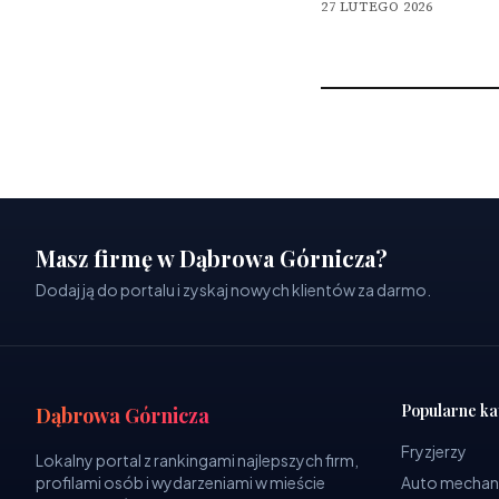
27 LUTEGO 2026
Masz firmę w Dąbrowa Górnicza?
Dodaj ją do portalu i zyskaj nowych klientów za darmo.
Popularne ka
Dąbrowa Górnicza
Fryzjerzy
Lokalny portal z rankingami najlepszych firm,
profilami osób i wydarzeniami w mieście
Auto mechan