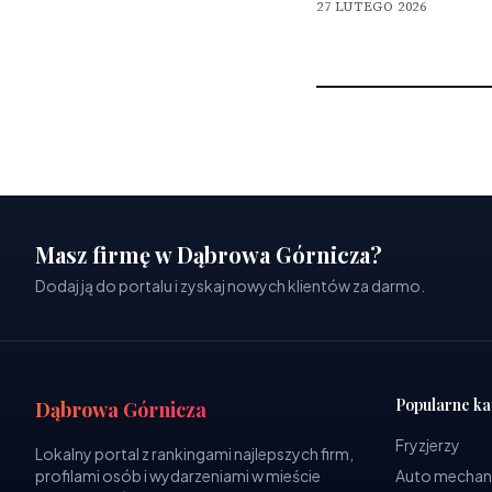
27 LUTEGO 2026
Masz firmę w Dąbrowa Górnicza?
Dodaj ją do portalu i zyskaj nowych klientów za darmo.
Popularne ka
Dąbrowa Górnicza
Fryzjerzy
Lokalny portal z rankingami najlepszych firm,
profilami osób i wydarzeniami w mieście
Auto mechan