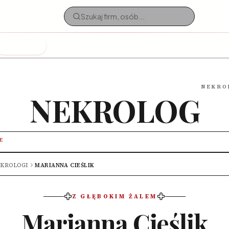
Nekrologi
NEKRO
NEKROLOG
E
KROLOGI
MARIANNA CIEŚLIK
Z GŁĘBOKIM ŻALEM
Marianna Cieślik