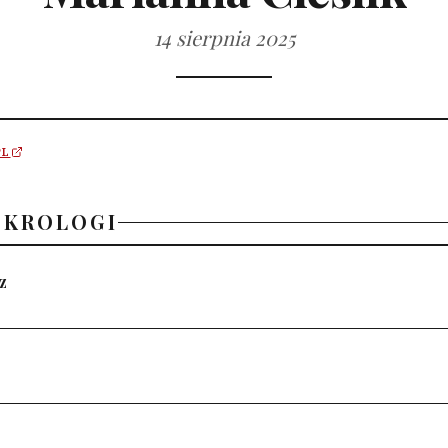
14 sierpnia 2025
PL
EKROLOGI
z