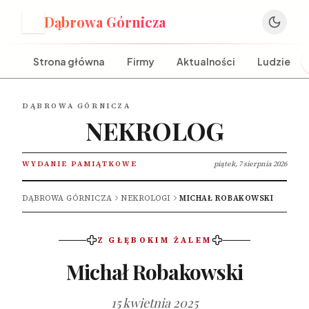
Dąbrowa Górnicza
D
Strona główna
Firmy
Aktualności
Ludzie
DĄBROWA GÓRNICZA
NEKROLOG
WYDANIE PAMIĄTKOWE
piątek, 7 sierpnia 2026
DĄBROWA GÓRNICZA
NEKROLOGI
MICHAŁ ROBAKOWSKI
Z GŁĘBOKIM ŻALEM
Michał Robakowski
15 kwietnia 2025