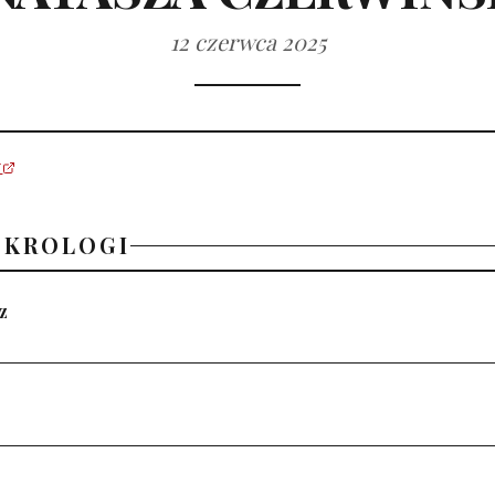
12 czerwca 2025
U
EKROLOGI
z