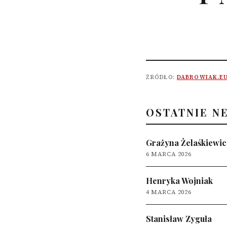
ŹRÓDŁO:
DABROWIAK.E
OSTATNIE N
Grażyna Żelaśkiewic
6 MARCA 2026
Henryka Wojniak
4 MARCA 2026
Stanisław Zyguła