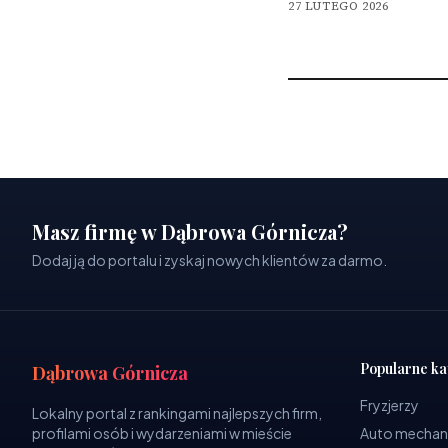
27 LUTEGO 2026
Masz firmę w Dąbrowa Górnicza?
Dodaj ją do portalu i zyskaj nowych klientów za darmo.
Popularne ka
Dąbrowa Górnicza
Fryzjerzy
Lokalny portal z rankingami najlepszych firm,
profilami osób i wydarzeniami w mieście
Auto mechan