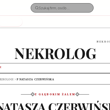
Nekrologi
NEKRO
NEKROLOG
E
KROLOGI
P NATASZA CZERWIŃSKA
Z GŁĘBOKIM ŻALEM
NATASZA CZERWIŃS