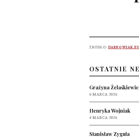
ŹRÓDŁO:
DABROWIAK.E
OSTATNIE N
Grażyna Żelaśkiewic
6 MARCA 2026
Henryka Wojniak
4 MARCA 2026
Stanisław Zyguła