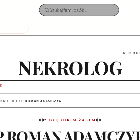
Nekrologi
NEKRO
NEKROLOG
E
KROLOGI
P ROMAN ADAMCZYK
Z GŁĘBOKIM ŻALEM
P ROMAN ADAMCZY