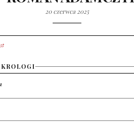
20 czerwca 2025
U
EKROLOGI
z