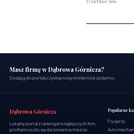
27 LUTEGO 2026
Masz firmę w Dąbrowa Górnicza?
Dodaj ją do portalu i zyskaj nowych klientów za darmo.
Popularne ka
Dąbrowa Górnicza
Fryzjerzy
Lokalny portal z rankingami najlepszych firm,
profilami osób i wydarzeniami w mieście
Auto mechan