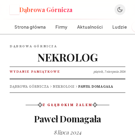
Dąbrowa Górnicza
D
Strona główna
Firmy
Aktualności
Ludzie
DĄBROWA GÓRNICZA
NEKROLOG
WYDANIE PAMIĄTKOWE
piątek, 7 sierpnia 2026
DĄBROWA GÓRNICZA
NEKROLOGI
PAWEŁ DOMAGAŁA
Z GŁĘBOKIM ŻALEM
Paweł Domagała
8 lipca 2024