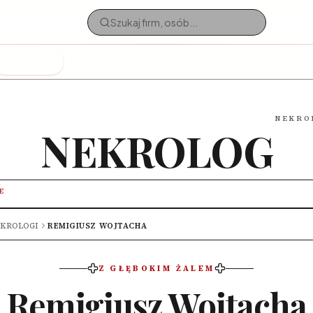
Nekrologi
NEKRO
NEKROLOG
E
KROLOGI
REMIGIUSZ WOJTACHA
Z GŁĘBOKIM ŻALEM
Remigiusz Wojtacha