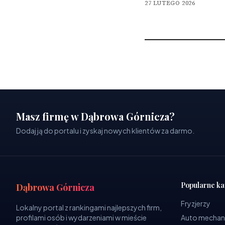
27 LUTEGO 2026
Masz firmę w Dąbrowa Górnicza?
Dodaj ją do portalu i zyskaj nowych klientów za darmo.
Popularne ka
Dąbrowa Górnicza
Fryzjerzy
Lokalny portal z rankingami najlepszych firm,
profilami osób i wydarzeniami w mieście
Auto mechan