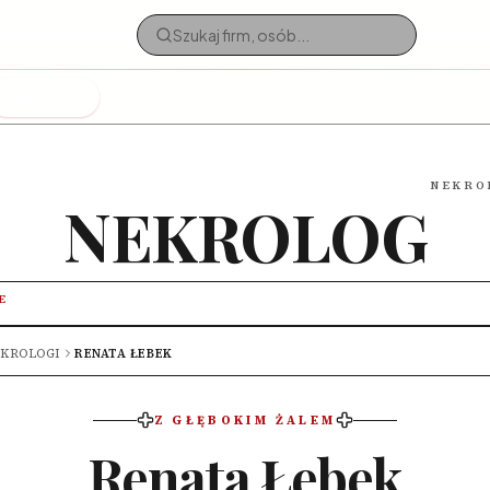
Nekrologi
NEKRO
NEKROLOG
E
KROLOGI
RENATA ŁEBEK
Z GŁĘBOKIM ŻALEM
Renata Łebek