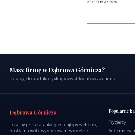
27 LUTEGO 2026
Masz firmę w Dąbrowa Górnicza?
Dodaj ją do portalu i zyskaj nowych klientów za darmo.
Popularne ka
Dąbrowa Górnicza
Fryzjerzy
Lokalny portal z rankingami najlepszych firm,
profilami osób i wydarzeniami w mieście
Auto mechan