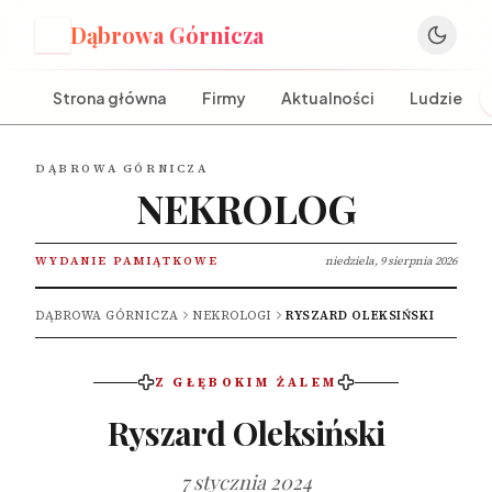
Dąbrowa Górnicza
D
Strona główna
Firmy
Aktualności
Ludzie
DĄBROWA GÓRNICZA
NEKROLOG
WYDANIE PAMIĄTKOWE
niedziela, 9 sierpnia 2026
DĄBROWA GÓRNICZA
NEKROLOGI
RYSZARD OLEKSIŃSKI
Z GŁĘBOKIM ŻALEM
Ryszard Oleksiński
7 stycznia 2024