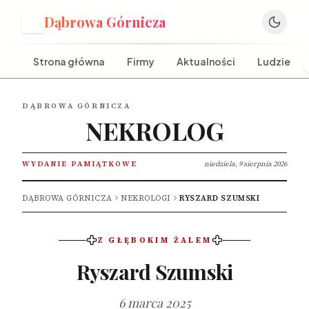
Dąbrowa Górnicza
D
Strona główna
Firmy
Aktualności
Ludzie
DĄBROWA GÓRNICZA
NEKROLOG
WYDANIE PAMIĄTKOWE
niedziela, 9 sierpnia 2026
DĄBROWA GÓRNICZA
NEKROLOGI
RYSZARD SZUMSKI
Z GŁĘBOKIM ŻALEM
Ryszard Szumski
6 marca 2025