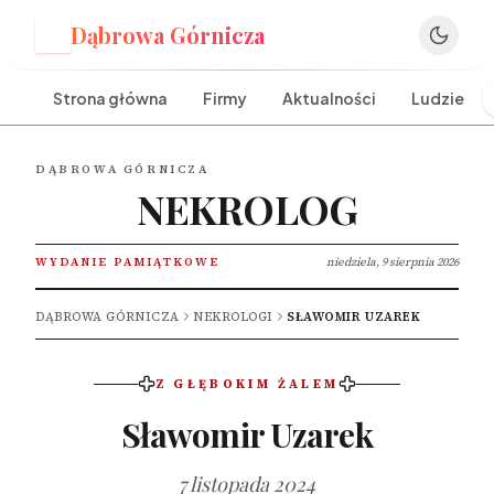
Dąbrowa Górnicza
D
Strona główna
Firmy
Aktualności
Ludzie
DĄBROWA GÓRNICZA
NEKROLOG
WYDANIE PAMIĄTKOWE
niedziela, 9 sierpnia 2026
DĄBROWA GÓRNICZA
NEKROLOGI
SŁAWOMIR UZAREK
Z GŁĘBOKIM ŻALEM
Sławomir Uzarek
7 listopada 2024