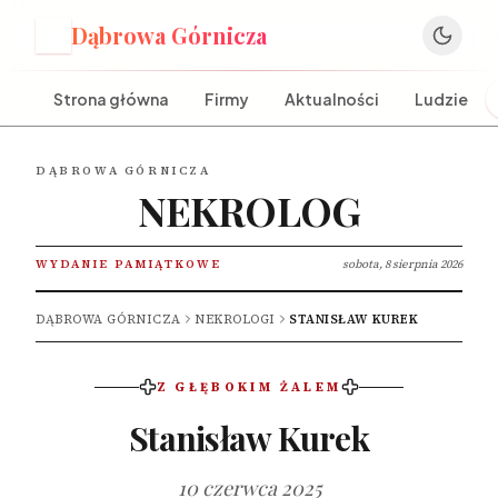
Dąbrowa Górnicza
D
Strona główna
Firmy
Aktualności
Ludzie
DĄBROWA GÓRNICZA
NEKROLOG
WYDANIE PAMIĄTKOWE
sobota, 8 sierpnia 2026
DĄBROWA GÓRNICZA
NEKROLOGI
STANISŁAW KUREK
Z GŁĘBOKIM ŻALEM
Stanisław Kurek
10 czerwca 2025