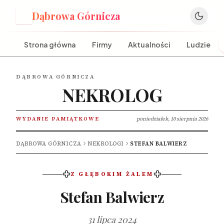
Dąbrowa Górnicza
D
Strona główna
Firmy
Aktualności
Ludzie
DĄBROWA GÓRNICZA
NEKROLOG
WYDANIE PAMIĄTKOWE
poniedziałek, 10 sierpnia 2026
DĄBROWA GÓRNICZA
NEKROLOGI
STEFAN BALWIERZ
Z GŁĘBOKIM ŻALEM
Stefan Balwierz
31 lipca 2024