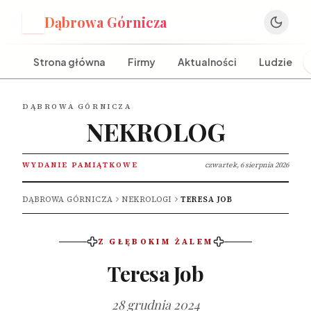
Dąbrowa Górnicza
D
Strona główna
Firmy
Aktualności
Ludzie
DĄBROWA GÓRNICZA
NEKROLOG
WYDANIE PAMIĄTKOWE
czwartek, 6 sierpnia 2026
DĄBROWA GÓRNICZA
NEKROLOGI
TERESA JOB
Z GŁĘBOKIM ŻALEM
Teresa Job
28 grudnia 2024