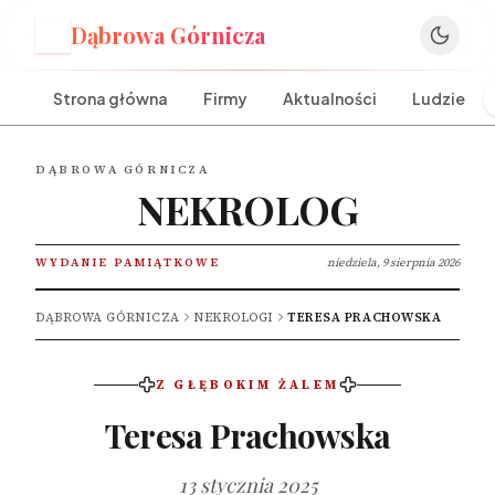
Dąbrowa Górnicza
D
Strona główna
Firmy
Aktualności
Ludzie
DĄBROWA GÓRNICZA
NEKROLOG
WYDANIE PAMIĄTKOWE
niedziela, 9 sierpnia 2026
DĄBROWA GÓRNICZA
NEKROLOGI
TERESA PRACHOWSKA
Z GŁĘBOKIM ŻALEM
Teresa Prachowska
13 stycznia 2025