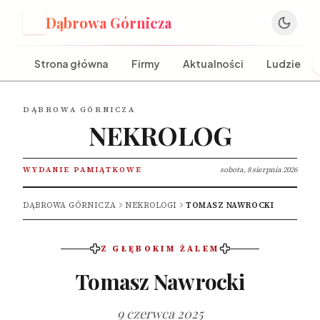
Dąbrowa Górnicza
D
Strona główna
Firmy
Aktualności
Ludzie
DĄBROWA GÓRNICZA
NEKROLOG
WYDANIE PAMIĄTKOWE
sobota, 8 sierpnia 2026
DĄBROWA GÓRNICZA
NEKROLOGI
TOMASZ NAWROCKI
Z GŁĘBOKIM ŻALEM
Tomasz Nawrocki
9 czerwca 2025