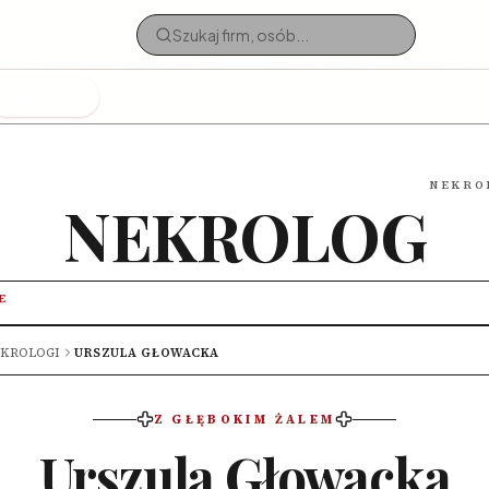
Nekrologi
NEKRO
NEKROLOG
E
KROLOGI
URSZULA GŁOWACKA
Z GŁĘBOKIM ŻALEM
Urszula Głowacka