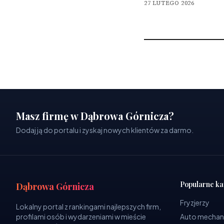
27 LUTEGO 2026
Masz firmę w Dąbrowa Górnicza?
Dodaj ją do portalu i zyskaj nowych klientów za darmo.
Popularne ka
Dąbrowa Górnicza
Fryzjerzy
Lokalny portal z rankingami najlepszych firm,
profilami osób i wydarzeniami w mieście
Auto mechan