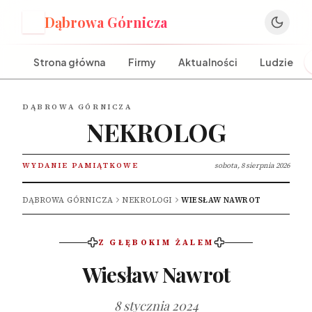
Dąbrowa Górnicza
D
Strona główna
Firmy
Aktualności
Ludzie
DĄBROWA GÓRNICZA
NEKROLOG
WYDANIE PAMIĄTKOWE
sobota, 8 sierpnia 2026
DĄBROWA GÓRNICZA
NEKROLOGI
WIESŁAW NAWROT
Z GŁĘBOKIM ŻALEM
Wiesław Nawrot
8 stycznia 2024