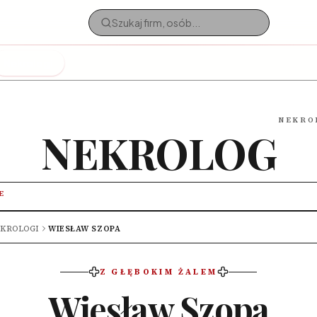
Nekrologi
NEKRO
NEKROLOG
E
KROLOGI
WIESŁAW SZOPA
Z GŁĘBOKIM ŻALEM
Wiesław Szopa