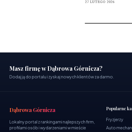
27 LUTEGO 2026
Masz firmę w Dąbrowa Górnicza?
Dodaj ją do portalu i zyskaj nowych klientów za darmo.
Popularne ka
Dąbrowa Górnicza
Fryzjerzy
Lokalny portal z rankingami najlepszych firm,
profilami osób i wydarzeniami w mieście
Auto mechan