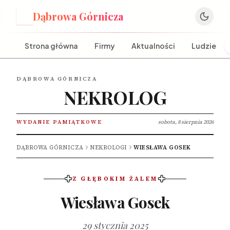
Dąbrowa Górnicza
D
Strona główna
Firmy
Aktualności
Ludzie
DĄBROWA GÓRNICZA
NEKROLOG
WYDANIE PAMIĄTKOWE
sobota, 8 sierpnia 2026
DĄBROWA GÓRNICZA
NEKROLOGI
WIESŁAWA GOSEK
Z GŁĘBOKIM ŻALEM
Wiesława Gosek
29 stycznia 2025