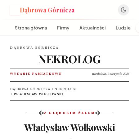
Dąbrowa Górnicza
D
Strona główna
Firmy
Aktualności
Ludzie
DĄBROWA GÓRNICZA
NEKROLOG
WYDANIE PAMIĄTKOWE
niedziela, 9 sierpnia 2026
DĄBROWA GÓRNICZA
NEKROLOGI
WŁADYSŁAW WOŁKOWSKI
Z GŁĘBOKIM ŻALEM
Władysław Wołkowski