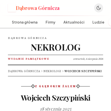
Dąbrowa Górnicza
D
Strona główna
Firmy
Aktualności
Ludzie
DĄBROWA GÓRNICZA
NEKROLOG
WYDANIE PAMIĄTKOWE
czwartek, 6 sierpnia 2026
DĄBROWA GÓRNICZA
NEKROLOGI
WOJCIECH SZCZYPIŃSKI
Z GŁĘBOKIM ŻALEM
Wojciech Szczypiński
18 stycznia 2025