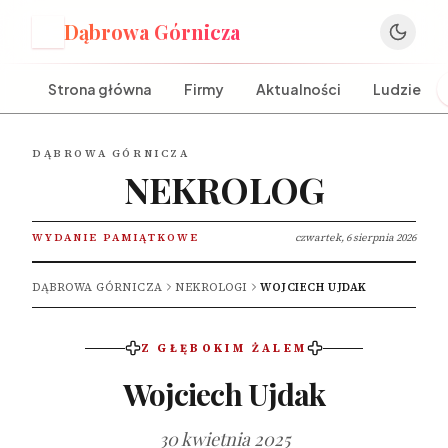
Dąbrowa Górnicza
D
Strona główna
Firmy
Aktualności
Ludzie
DĄBROWA GÓRNICZA
NEKROLOG
WYDANIE PAMIĄTKOWE
czwartek, 6 sierpnia 2026
DĄBROWA GÓRNICZA
NEKROLOGI
WOJCIECH UJDAK
Z GŁĘBOKIM ŻALEM
Wojciech Ujdak
30 kwietnia 2025