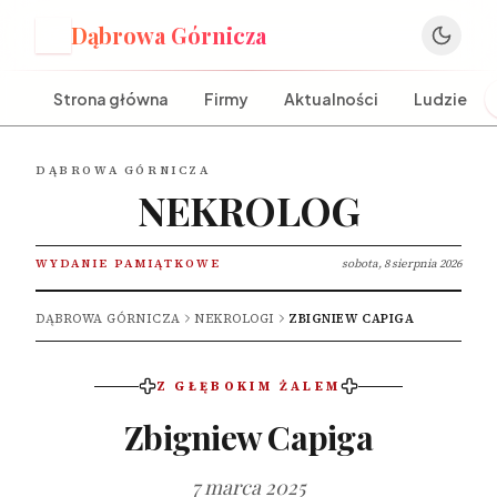
Dąbrowa Górnicza
D
Strona główna
Firmy
Aktualności
Ludzie
DĄBROWA GÓRNICZA
NEKROLOG
WYDANIE PAMIĄTKOWE
sobota, 8 sierpnia 2026
DĄBROWA GÓRNICZA
NEKROLOGI
ZBIGNIEW CAPIGA
Z GŁĘBOKIM ŻALEM
Zbigniew Capiga
7 marca 2025