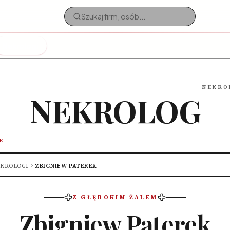
Nekrologi
NEKRO
NEKROLOG
E
KROLOGI
ZBIGNIEW PATEREK
Z GŁĘBOKIM ŻALEM
Zbigniew Paterek