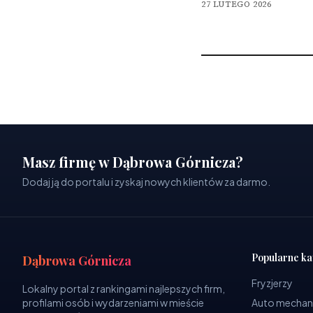
27 LUTEGO 2026
Masz firmę w Dąbrowa Górnicza?
Dodaj ją do portalu i zyskaj nowych klientów za darmo.
Popularne ka
Dąbrowa Górnicza
Fryzjerzy
Lokalny portal z rankingami najlepszych firm,
profilami osób i wydarzeniami w mieście
Auto mechan