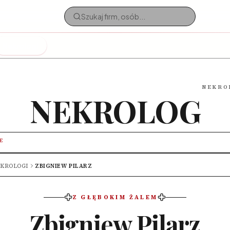
Nekrologi
NEKRO
NEKROLOG
E
KROLOGI
ZBIGNIEW PILARZ
Z GŁĘBOKIM ŻALEM
Zbigniew Pilarz