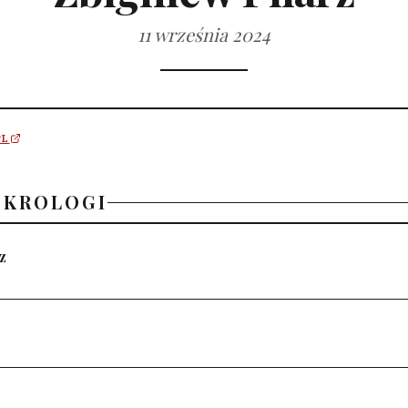
11 września 2024
PL
EKROLOGI
z