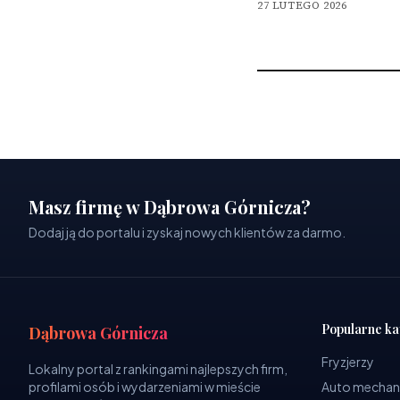
27 LUTEGO 2026
Masz firmę w Dąbrowa Górnicza?
Dodaj ją do portalu i zyskaj nowych klientów za darmo.
Popularne ka
Dąbrowa Górnicza
Fryzjerzy
Lokalny portal z rankingami najlepszych firm,
profilami osób i wydarzeniami w mieście
Auto mechan