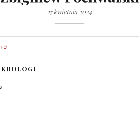
17 kwietnia 2024
PL
EKROLOGI
z