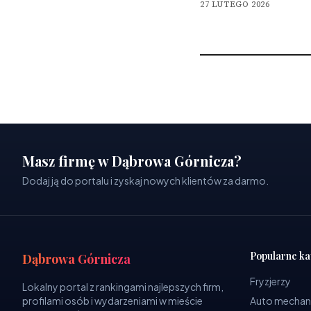
27 LUTEGO 2026
Masz firmę w Dąbrowa Górnicza?
Dodaj ją do portalu i zyskaj nowych klientów za darmo.
Popularne ka
Dąbrowa Górnicza
Fryzjerzy
Lokalny portal z rankingami najlepszych firm,
profilami osób i wydarzeniami w mieście
Auto mechan