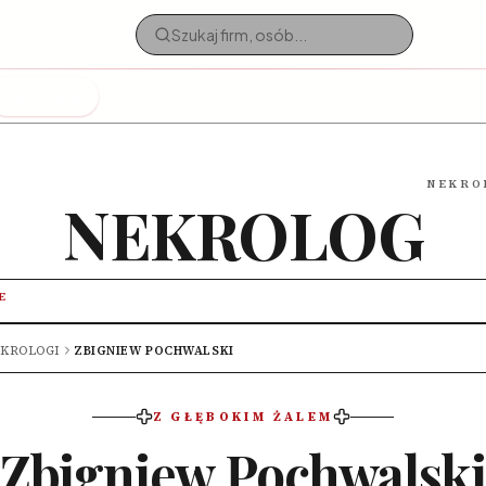
Nekrologi
NEKRO
NEKROLOG
E
KROLOGI
ZBIGNIEW POCHWALSKI
Z GŁĘBOKIM ŻALEM
Zbigniew Pochwalsk